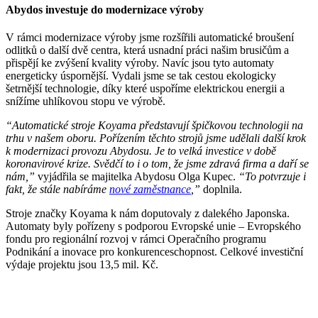
Abydos investuje do modernizace výroby
V rámci modernizace výroby jsme rozšířili automatické broušení
odlitků o další dvě centra, která usnadní práci našim brusičům a
přispějí ke zvýšení kvality výroby. Navíc jsou tyto automaty
energeticky úspornější. Vydali jsme se tak cestou ekologicky
šetrnější technologie, díky které uspoříme elektrickou energii a
snížíme uhlíkovou stopu ve výrobě.
“Automatické stroje Koyama představují špičkovou technologii na
trhu v našem oboru. Pořízením těchto strojů jsme udělali další krok
k modernizaci provozu Abydosu. Je to velká investice v době
koronavirové krize. Svědčí to i o tom, že jsme zdravá firma a daří se
nám,”
vyjádřila se majitelka Abydosu Olga Kupec.
“To potvrzuje i
fakt, že stále nabíráme
nové zaměstnance
,”
doplnila.
Stroje značky Koyama k nám doputovaly z dalekého Japonska.
Automaty byly pořízeny s podporou Evropské unie – Evropského
fondu pro regionální rozvoj v rámci Operačního programu
Podnikání a inovace pro konkurenceschopnost. Celkové investiční
výdaje projektu jsou 13,5 mil. Kč.