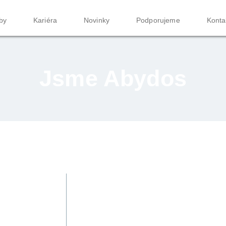
by
Kariéra
Novinky
Podporujeme
Konta
Jsme Abydos