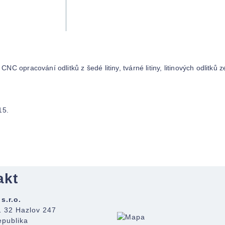
NC opracování odlitků z šedé litiny, tvárné litiny, litinových odlitků z
15.
akt
s.r.o.
1 32 Hazlov 247
epublika